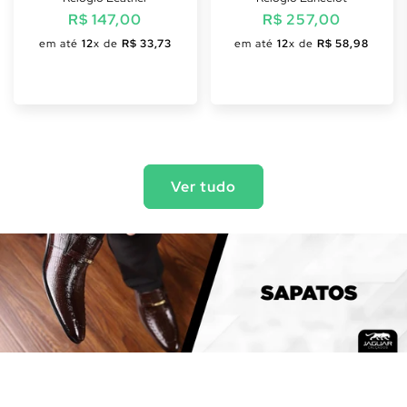
Preço
R$ 147,00
Preço
R$ 257,00
normal
normal
em até
12
x de
R$ 33,73
em até
12
x de
R$ 58,98
Ver tudo