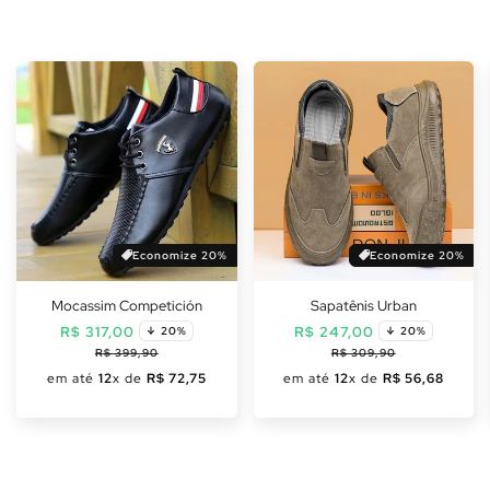
Economize 20%
Economize 20%
Mocassim Competición
Sapatênis Urban
Preço
Preço
Preço
Preço
R$ 317,00
R$ 247,00
20%
20%
normal
promocional
normal
promoc
R$ 399,90
R$ 309,90
em até
12
x de
R$ 72,75
em até
12
x de
R$ 56,68