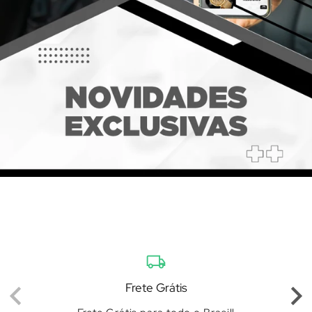
local_shipping
Frete Grátis