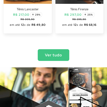
Tênis Lancaster
Tênis Firenze
Preço
Preço
Preço
Preço
R$ 217,00
R$ 297,00
29%
25%
normal
promocional
normal
promoc
R$ 309,90
R$ 399,90
em até
12
x de
R$ 49,80
em até
12
x de
R$ 68,16
Ver tudo