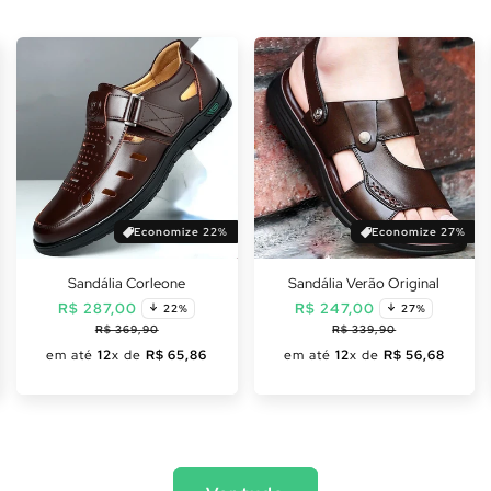
Economize 22%
Economize 27%
Sandália Corleone
Sandália Verão Original
o
Preço
Preço
Preço
Preço
R$ 287,00
R$ 247,00
22%
27%
cional
normal
promocional
normal
promoc
R$ 369,90
R$ 339,90
em até
12
x de
R$ 65,86
em até
12
x de
R$ 56,68