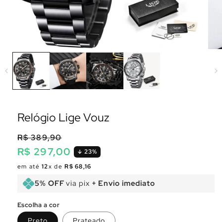
Relógio Lige Vouz
R$ 389,90
R$ 297,00
23%
Preço
Preço
em até
12
x de
R$ 68,16
normal
promocional
5% OFF
via pix
+ Envio imediato
Escolha a cor
Preto
Prateado