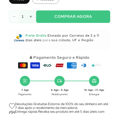
COMPRAR AGORA
Diminuir
Aumentar
a
a
quantidade
quantidade
de
de
Frete Grátis
Enviado por Correios de 3 a 11
Utensílios
Utensílios
dias úteis
para
sua cidade, UF e Região
para
para
Cozinha
Cozinha
Pagamento Seguro e Rápido
add_shopping_cart
local_shipping
redeem
7. Ago
8. Ago - 9. Ago
14. Ago - 27. Ago
Pagamento
Pedido pronto
Entregue
Devoluções Gratuitas Estorno de 100% do seu dinheiro em até
7 dias após o recebimento da mercadoria.
Entrega rápida Receba seu produto em até 5 dias úteis com