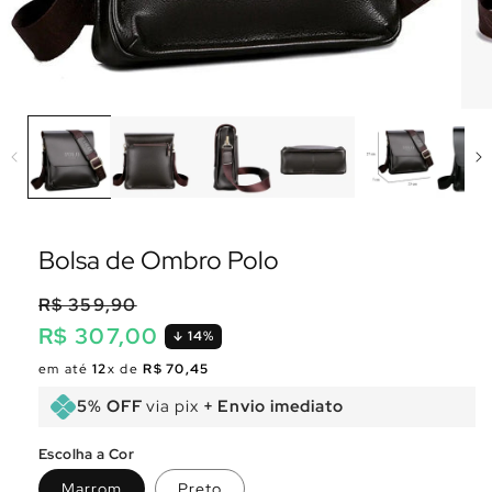
Bolsa de Ombro Polo
R$ 359,90
R$ 307,00
14%
Preço
Preço
em até
12
x de
R$ 70,45
normal
promocional
5% OFF
via pix
+ Envio imediato
Escolha a Cor
Marrom
Preto