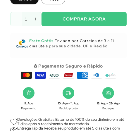
COMPRAR AGORA
Diminuir
Aumentar
a
a
quantidade
quantidade
de
de
Frete Grátis
Enviado por Correios de 3 a 11
Utensílios
Utensílios
dias úteis
para
sua cidade, UF e Região
para
para
Cozinha
Cozinha
Pagamento Seguro e Rápido
add_shopping_cart
local_shipping
redeem
9. Ago
10. Ago - 11. Ago
16. Ago - 29. Ago
Pagamento
Pedido pronto
Entregue
Devoluções Gratuitas Estorno de 100% do seu dinheiro em até
7 dias após o recebimento da mercadoria.
Entrega rápida Receba seu produto em até 5 dias úteis com