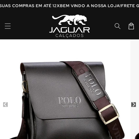
Pular
 SUAS COMPRAS EM ATÉ 12X
BEM VINDO A NOSSA LOJA!
FRETE
para o
conteúdo
Carrinh
Pular para
as
informações
do produto