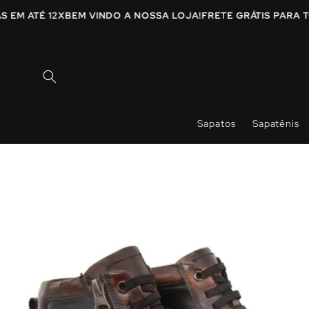
Pular
para o
AS EM ATÉ 12X
BEM VINDO A NOSSA LOJA!
FRETE GRÁTIS PAR
conteúdo
Sapatos
Sapatênis
Pular para
as
informações
do produto