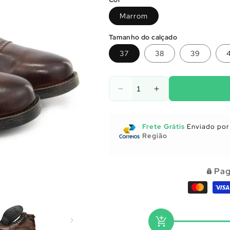
Marrom
Tamanho do calçado
37
38
39
Diminuir
Aumentar
a
a
quantidade
quantidade
de
de
Frete Grátis
Enviado por 
Utensílios
Utensílios
Região
para
para
Cozinha
Cozinha
Pag
add_shopping_cart