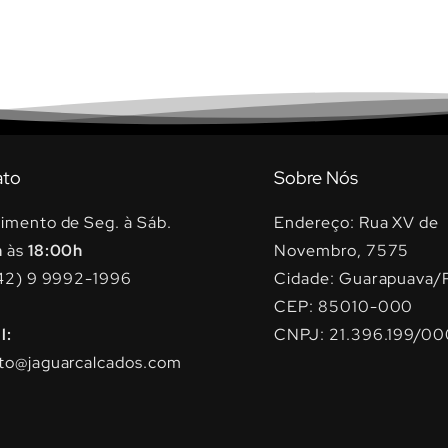
ato
Sobre Nós
imento de Seg. à Sáb.
Endereço: Rua XV de
h
às
18:00h
Novembro, 7575
42) 9 9992-1996
Cidade: Guarapuava/
CEP: 85010-000
l:
CNPJ: 21.396.199/00
to@jaguarcalcados.com