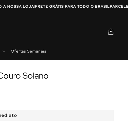
NDO A NOSSA LOJA!
FRETE GRÁTIS PARA TODO O BRASIL
PARCE
Carrinho
Ofertas Semanais
Couro Solano
mediato