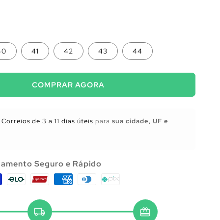
40
41
42
43
44
COMPRAR AGORA
Correios de 3 a 11 dias úteis
para
sua cidade, UF e
amento Seguro e Rápido
local_shipping
redeem