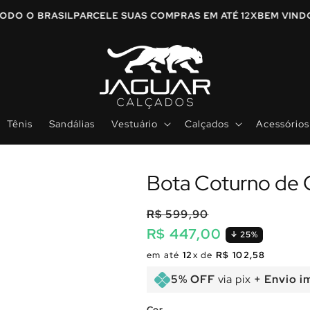
A TODO O BRASIL
PARCELE SUAS COMPRAS EM ATÉ 12X
BEM VI
Tênis
Sandálias
Vestuário
Calçados
Acessórios
Bota Coturno de 
R$ 599,90
R$ 447,00
25%
Preço
Preço
em até
12
x de
R$ 102,58
normal
promocional
5% OFF
via pix
+ Envio i
Cor