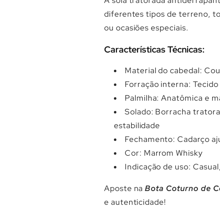
A sola tratorada antiderrapan
diferentes tipos de terreno, t
ou ocasiões especiais.
Características Técnicas:
Material do cabedal: Cou
Forração interna: Tecid
Palmilha: Anatômica e 
Solado: Borracha tratora
estabilidade
Fechamento: Cadarço aju
Cor: Marrom Whisky
Indicação de uso: Casual
Aposte na
Bota Coturno de C
e autenticidade!