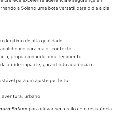
Γ
te oferece excelente aderência e segurança em
ornando a Solano uma bota versátil para o dia a dia
ro legítimo de alta qualidade
o acolchoado para maior conforto
macia, proporcionando amortecimento
da antiderrapante, garantindo aderência e
stável para um ajuste perfeito
, aventura, urbano
ouro Solano
para elevar seu estilo com resistência