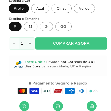
Escolha a Cor
Preto
Azul
Cinza
Verde
Escolha o Tamanho
P
M
G
GG
COMPRAR AGORA
Diminuir
Aumentar
a
a
quantidade
quantidade
de
de
Frete Grátis
Enviado por Correios de 3 a 11
Utensílios
Utensílios
dias úteis
para
sua cidade, UF e Região
para
para
Cozinha
Cozinha
Pagamento Seguro e Rápido
add_shopping_cart
local_shipping
redeem