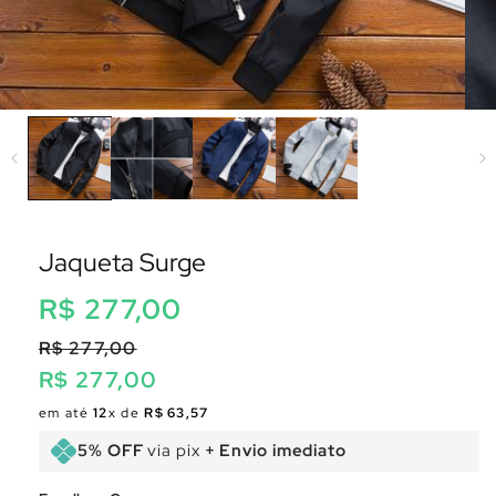
Jaqueta Surge
Preço
R$ 277,00
normal
R$ 277,00
R$ 277,00
Preço
Preço
em até
12
x de
R$ 63,57
normal
promocional
5% OFF
via pix
+ Envio imediato