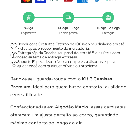
add_shopping_cart
local_shipping
redeem
9. Ago
10. Ago - 11. Ago
16. Ago - 29. Ago
Pagamento
Pedido pronto
Entregue
Devoluções Gratuitas Estorno de 100% do seu dinheiro em até
7 dias após o recebimento da mercadoria.
Entrega rápida Receba seu produto em até 5 dias úteis com
nosso sistema de entrega expressa.
Suporte Especializado Nossa equipe está disponível para
ajudar você com qualquer dúvida ou problema.
Renove seu guarda-roupa com o
Kit 3 Camisas
Premium
, ideal para quem busca conforto, qualidade
e versatilidade.
Confeccionadas em
Algodão Macio
, essas camisetas
oferecem um ajuste perfeito ao corpo, garantindo
máximo conforto ao longo do dia.