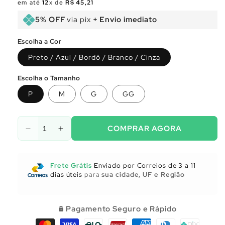
em até
12
x de
R$ 45,21
normal
promocional
5% OFF
via pix
+ Envio imediato
Escolha a Cor
Preto / Azul / Bordô / Branco / Cinza
Escolha o Tamanho
P
M
G
GG
COMPRAR AGORA
Diminuir
Aumentar
a
a
quantidade
quantidade
de
de
Frete Grátis
Enviado por Correios de 3 a 11
Utensílios
Utensílios
dias úteis
para
sua cidade, UF e Região
para
para
Cozinha
Cozinha
Pagamento Seguro e Rápido