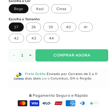
Escolha a Cor
Bege
Azul
Cinza
Escolha o Tamanho
37
38
39
40
41
42
43
44
COMPRAR AGORA
Diminuir
Aumentar
a
a
quantidade
quantidade
de
de
Frete Grátis
Enviado por Correios de 3 a 11
Utensílios
Utensílios
dias úteis
para
Columbus, OH e Região
para
para
Cozinha
Cozinha
Pagamento Seguro e Rápido