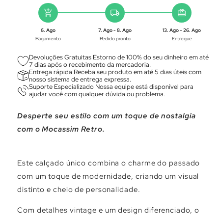
add_shopping_cart
local_shipping
redeem
6. Ago
7. Ago - 8. Ago
13. Ago - 26. Ago
Pagamento
Pedido pronto
Entregue
Devoluções Gratuitas Estorno de 100% do seu dinheiro em até
7 dias após o recebimento da mercadoria.
Entrega rápida Receba seu produto em até 5 dias úteis com
nosso sistema de entrega expressa.
Suporte Especializado Nossa equipe está disponível para
ajudar você com qualquer dúvida ou problema.
Desperte seu estilo com um toque de nostalgia
com o Mocassim Retro.
Este calçado único combina o charme do passado
com um toque de modernidade, criando um visual
distinto e cheio de personalidade.
Com detalhes vintage e um design diferenciado, o