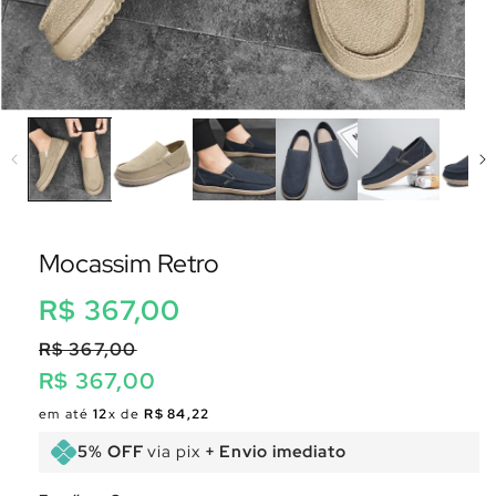
Mocassim Retro
Preço
R$ 367,00
normal
R$ 367,00
R$ 367,00
Preço
Preço
em até
12
x de
R$ 84,22
normal
promocional
5% OFF
via pix
+ Envio imediato