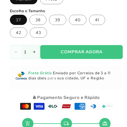
Escolha o Tamanho
37
38
39
40
41
42
43
COMPRAR AGORA
Diminuir
Aumentar
a
a
quantidade
quantidade
de
de
Frete Grátis
Enviado por Correios de 3 a 11
Utensílios
Utensílios
dias úteis
para
sua cidade, UF e Região
para
para
Cozinha
Cozinha
Pagamento Seguro e Rápido
add_shopping_cart
local_shipping
redeem