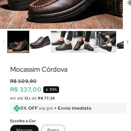
Mocassim Córdova
R$ 509,90
R$ 337,00
33%
Preço
Preço
em até
12
x de
R$ 77,34
normal
promocional
5% OFF
via pix
+ Envio imediato
Escolha a Cor
Marrom
Preto