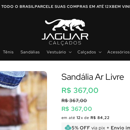
ARA TODO O BRASIL
PARCELE SUAS COMPRAS EM ATÉ 12X
BEM 
Tênis
Sandálias
Vestuário
Calçados
Acessórios
Sandália Ar Livre
Preço
R$ 367,00
normal
R$ 367,00
R$ 367,00
Preço
Preço
em até
12
x de
R$ 84,22
normal
promocional
5% OFF
via pix
+ Envio i