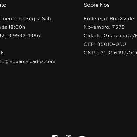
ato
Sobre Nós
imento de Seg. à Sáb.
Endereço: Rua XV de
h
às
18:00h
Novembro, 7575
42) 9 9992-1996
Cidade: Guarapuava/
CEP: 85010-000
l:
CNPJ: 21.396.199/00
to@jaguarcalcados.com