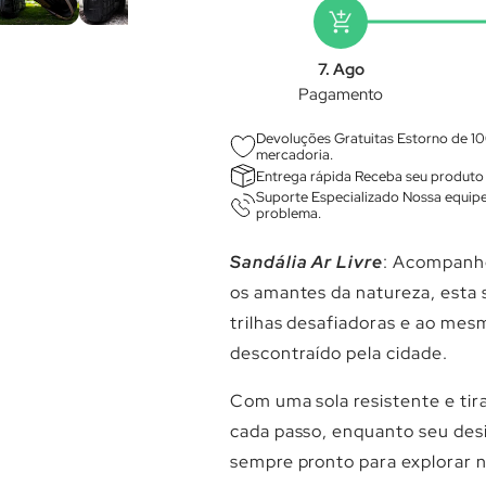
add_shopping_cart
7. Ago
Pagamento
Devoluções Gratuitas Estorno de 10
mercadoria.
Entrega rápida Receba seu produto 
Suporte Especializado Nossa equipe
problema.
Sandália Ar Livre
: Acompanhe
os amantes da natureza, esta s
trilhas desafiadoras e ao me
descontraído pela cidade.
Com uma sola resistente e tira
cada passo, enquanto seu des
sempre pronto para explorar n