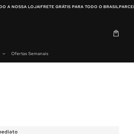
VINDO A NOSSA LOJA!
FRETE GRÁTIS PARA TODO O BRASIL
PAR
Carrinho
Ofertas Semanais
mediato