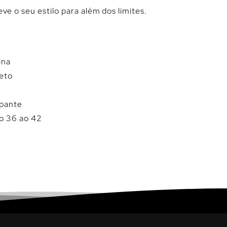
eve o seu estilo para além dos limites.
ina
reto
o
apante
o 36 ao 42