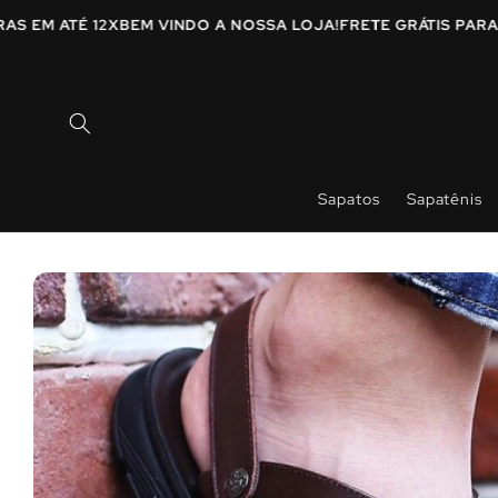
Pular
para o
PRAS EM ATÉ 12X
BEM VINDO A NOSSA LOJA!
FRETE GRÁTIS P
conteúdo
Sapatos
Sapatênis
Pular para
as
informações
do produto