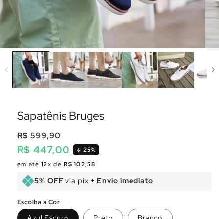
Sapatênis Bruges
R$ 599,90
R$ 447,00
25%
Preço
Preço
em até
12
x de
R$ 102,58
normal
promocional
5% OFF
via pix
+ Envio imediato
Escolha a Cor
Azul Escuro
Preto
Branco