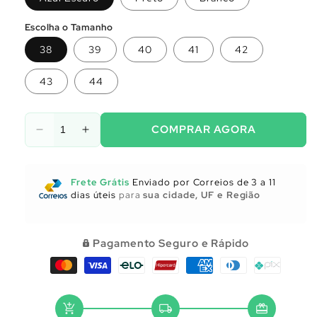
Escolha o Tamanho
38
39
40
41
42
43
44
COMPRAR AGORA
Diminuir
Aumentar
a
a
quantidade
quantidade
de
de
Frete Grátis
Enviado por Correios de 3 a 11
Utensílios
Utensílios
dias úteis
para
sua cidade, UF e Região
para
para
Cozinha
Cozinha
Pagamento Seguro e Rápido
add_shopping_cart
local_shipping
redeem