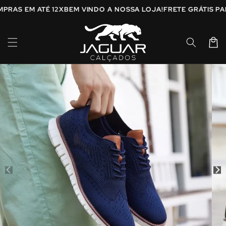
Pular
OMPRAS EM ATÉ 12X
BEM VINDO A NOSSA LOJA!
FRETE GRÁTIS 
para o
conteúdo
Carrinh
Pular para
as
informações
do produto