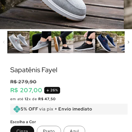
Sapatênis Fayel
R$ 279,90
R$ 207,00
26%
Preço
Preço
em até
12
x de
R$ 47,50
normal
promocional
5% OFF
via pix
+ Envio imediato
Escolha a Cor
Cinza
Preto
Azul