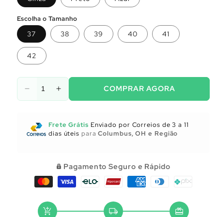
Escolha o Tamanho
37
38
39
40
41
42
COMPRAR AGORA
Diminuir
Aumentar
a
a
quantidade
quantidade
de
de
Frete Grátis
Enviado por Correios de 3 a 11
Utensílios
Utensílios
dias úteis
para
Columbus, OH e Região
para
para
Cozinha
Cozinha
Pagamento Seguro e Rápido
add_shopping_cart
local_shipping
redeem