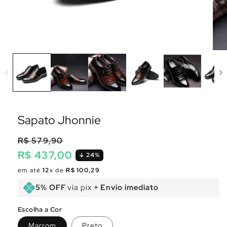
Sapato Jhonnie
R$ 579,90
R$ 437,00
24%
Preço
Preço
em até
12
x de
R$ 100,29
normal
promocional
5% OFF
via pix
+ Envio imediato
Escolha a Cor
Marrom
Preto