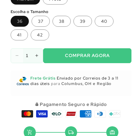
Escolha o Tamanho
36
37
38
39
40
41
42
COMPRAR AGORA
Diminuir
Aumentar
a
a
quantidade
quantidade
de
de
Frete Grátis
Enviado por Correios de 3 a 11
Utensílios
Utensílios
dias úteis
para
Columbus, OH e Região
para
para
Cozinha
Cozinha
Pagamento Seguro e Rápido
add_shopping_cart
local_shipping
redeem