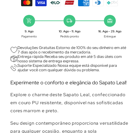
add_shopping_cart
local_shipping
redeem
9. Ago
10. Ago - 11. Ago
16. Ago - 29. Ago
Pagamento
Pedido pronto
Entregue
Devoluções Gratuitas Estorno de 100% do seu dinheiro em até
7 dias após o recebimento da mercadoria.
Entrega rápida Receba seu produto em até 5 dias úteis com
nosso sistema de entrega expressa.
Suporte Especializado Nossa equipe está disponível para
ajudar você com qualquer dúvida ou problema.
Experimente o conforto e elegância do Sapato Leal!
Explore o charme deste Sapato Leal, confeccionado
em couro PU resistente, disponível nas sofisticadas
cores marrom e preto.
Seu design contemporâneo proporciona versatilidade
para qualquer ocasião, enquanto a sola