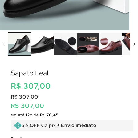
Sapato Leal
Preço
R$ 307,00
normal
R$ 307,00
R$ 307,00
Preço
Preço
em até
12
x de
R$ 70,45
normal
promocional
5% OFF
via pix
+ Envio imediato