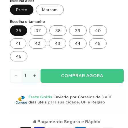
Escolha a cor
Preto
Marrom
Escolha o tamanho
36
37
38
39
40
41
42
43
44
45
46
COMPRAR AGORA
Diminuir
Aumentar
a
a
quantidade
quantidade
de
de
Frete Grátis
Enviado por Correios de 3 a 11
Utensílios
Utensílios
dias úteis
para
sua cidade, UF e Região
para
para
Cozinha
Cozinha
Pagamento Seguro e Rápido