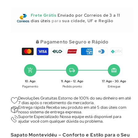
a
a
quantidade
quantidade
de
de
Frete Grátis
Enviado por Correios de 3 a 11
Utensílios
Utensílios
dias úteis
para
sua cidade, UF e Região
para
para
Cozinha
Cozinha
Pagamento Seguro e Rápido
add_shopping_cart
local_shipping
redeem
10. Ago
11. Ago - 12. Ago
17. Ago - 30. Ago
Pagamento
Pedido pronto
Entregue
Devoluções Gratuitas Estorno de 100% do seu dinheiro em até
7 dias após o recebimento da mercadoria.
Entrega rápida Receba seu produto em até 5 dias úteis com
nosso sistema de entrega expressa.
Suporte Especializado Nossa equipe está disponível para
ajudar você com qualquer dúvida ou problema.
Sapato Montevidéu – Conforto e Estilo para o Seu