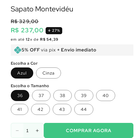
Sapato Montevidéu
R$ 329,00
R$ 237,00
27%
Preço
Preço
em até
12
x de
R$ 54,39
normal
promocional
5% OFF
via pix
+ Envio imediato
Escolha a Cor
Azul
Cinza
Escolha o Tamanho
36
37
38
39
40
41
42
43
44
COMPRAR AGORA
Diminuir
Aumentar