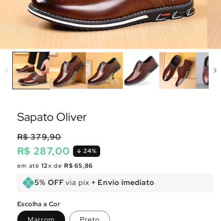
Sapato Oliver
R$ 379,90
R$ 287,00
24%
Preço
Preço
em até
12
x de
R$ 65,86
normal
promocional
5% OFF
via pix
+ Envio imediato
Escolha a Cor
Marrom
Preto