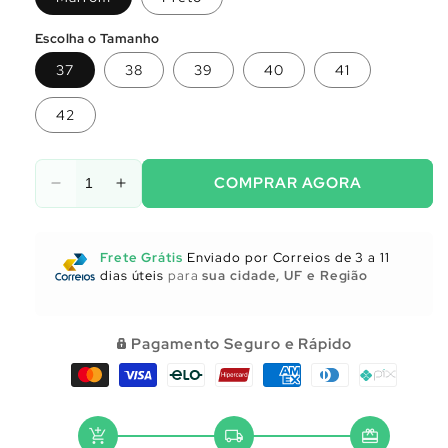
Escolha o Tamanho
37
38
39
40
41
42
COMPRAR AGORA
Diminuir
Aumentar
a
a
quantidade
quantidade
de
de
Frete Grátis
Enviado por Correios de 3 a 11
Utensílios
Utensílios
dias úteis
para
sua cidade, UF e Região
para
para
Cozinha
Cozinha
Pagamento Seguro e Rápido
add_shopping_cart
local_shipping
redeem